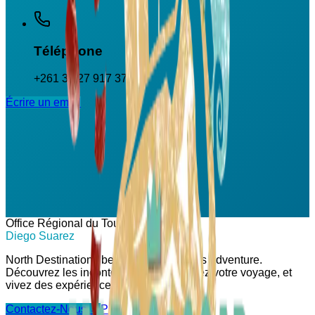
Téléphone
+261 37 27 917 37
Écrire un email
Office Régional du Tourisme
Diego Suarez
North Destination : best escape, endless adventure.
Découvrez les incontournables, préparez votre voyage, et
vivez des expériences uniques.
Contactez-Nous →
Planifier mon séjour