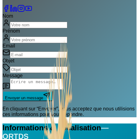
Nom
Prénom
Email
Objet
Message
Envoyer un message
En cliquant sur “Envoyer”, vous acceptez que nous utilisions
ces informations pour vous répondre.
Informations & Localisation
—
ORTDS