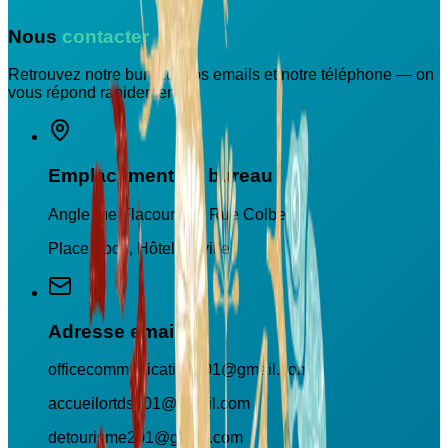
Nous
contacter
Retrouvez notre bureau, nos emails et notre téléphone — on
vous répond rapidement.
Emplacement du bureau
Angle rue Flacourt, 03 Rue Colbert
Place Foch, Hôtel de ville
Adresse email
officecommunication201@gmail.com
accueilortds201@gmail.com
detourisme201@gmail.com