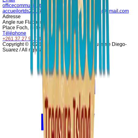
officecommunication201@gmail.com
accueilortds201@gmail.com · detourisme201@gmail.com
Adresse
Angle rue Flacourt, 03 Rue Colbert
Place Foch, Hôtel de ville
Téléphone
+261 37 27 917 37
Copyright ©
2026
by Office Régional du Tourisme Diego-
Suarez / All rights reserved.