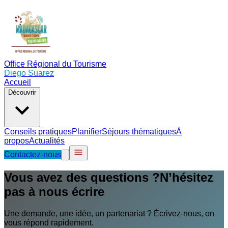
Office Régional du Tourisme
Diego Suarez
Accueil
Découvrir
Conseils pratiques
Planifier
Séjours thématiques
À
propos
Actualités
Contactez-nous
Vous avez des questions ?
N’hésitez
pas à nous écrire
Une demande, une idée, un partenariat ? Écrivez-nous, on
vous répond rapidement.