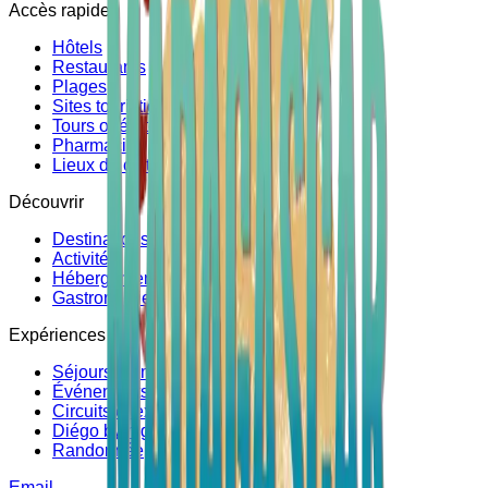
Accès rapide
Hôtels
Restaurants
Plages
Sites touristiques
Tours opérateurs
Pharmacies
Lieux de culte traditionnel
Découvrir
Destinations
Activités
Hébergements
Gastronomies
Expériences
Séjours thématiques
Événements
Circuits et excursions
Diégo by night
Randonnée
Email