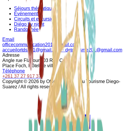
Séjours thématiques
Événements
Circuits et excursions
Diégo by night
Randonnée
Email
officecommunication201@gmail.com
accueilortds201@gmail.com · detourisme201@gmail.com
Adresse
Angle rue Flacourt, 03 Rue Colbert
Place Foch, Hôtel de ville
Téléphone
+261 37 27 917 37
Copyright ©
2026
by Office Régional du Tourisme Diego-
Suarez / All rights reserved.