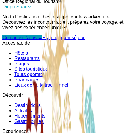
Office Régional du Tourisme
Diego Suarez
North Destination : best escape, endless adventure.
Découvrez les incontournables, préparez votre voyage, et
vivez des expériences uniques.
Contactez-Nous →
Planifier mon séjour
Accès rapide
Hôtels
Restaurants
Plages
Sites touristiques
Tours opérateurs
Pharmacies
Lieux de culte traditionnel
Découvrir
Destinations
Activités
Hébergements
Gastronomies
Expériences