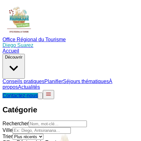
Office Régional du Tourisme
Diego Suarez
Accueil
Découvrir
Conseils pratiques
Planifier
Séjours thématiques
À
propos
Actualités
Contactez-nous
Catégorie
Rechercher
Ville
Trier