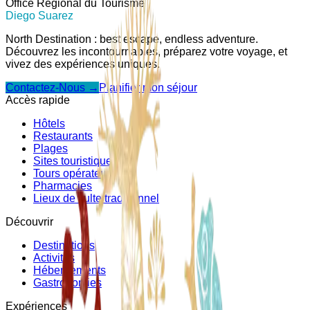
Office Régional du Tourisme
Diego Suarez
North Destination : best escape, endless adventure.
Découvrez les incontournables, préparez votre voyage, et
vivez des expériences uniques.
Contactez-Nous →
Planifier mon séjour
Accès rapide
Hôtels
Restaurants
Plages
Sites touristiques
Tours opérateurs
Pharmacies
Lieux de culte traditionnel
Découvrir
Destinations
Activités
Hébergements
Gastronomies
Expériences