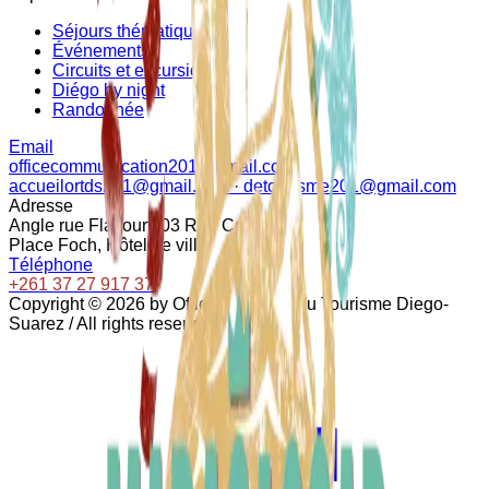
Séjours thématiques
Événements
Circuits et excursions
Diégo by night
Randonnée
Email
officecommunication201@gmail.com
accueilortds201@gmail.com · detourisme201@gmail.com
Adresse
Angle rue Flacourt, 03 Rue Colbert
Place Foch, Hôtel de ville
Téléphone
+261 37 27 917 37
Copyright ©
2026
by Office Régional du Tourisme Diego-
Suarez / All rights reserved.