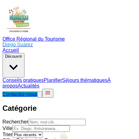
Office Régional du Tourisme
Diego Suarez
Accueil
Découvrir
Conseils pratiques
Planifier
Séjours thématiques
À
propos
Actualités
Contactez-nous
Catégorie
Rechercher
Ville
Trier