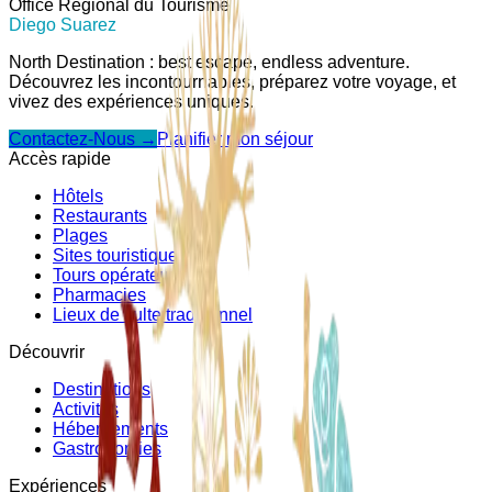
Office Régional du Tourisme
Diego Suarez
North Destination : best escape, endless adventure.
Découvrez les incontournables, préparez votre voyage, et
vivez des expériences uniques.
Contactez-Nous →
Planifier mon séjour
Accès rapide
Hôtels
Restaurants
Plages
Sites touristiques
Tours opérateurs
Pharmacies
Lieux de culte traditionnel
Découvrir
Destinations
Activités
Hébergements
Gastronomies
Expériences