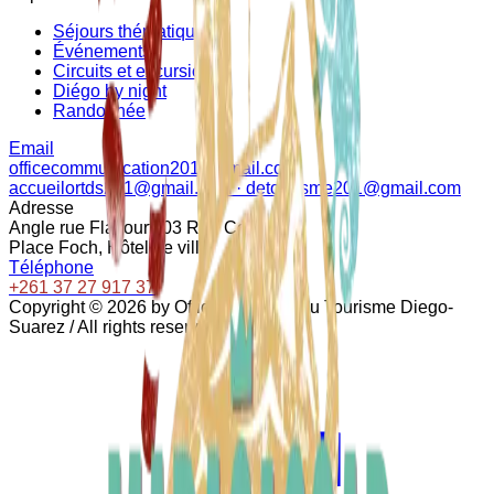
Séjours thématiques
Événements
Circuits et excursions
Diégo by night
Randonnée
Email
officecommunication201@gmail.com
accueilortds201@gmail.com · detourisme201@gmail.com
Adresse
Angle rue Flacourt, 03 Rue Colbert
Place Foch, Hôtel de ville
Téléphone
+261 37 27 917 37
Copyright ©
2026
by Office Régional du Tourisme Diego-
Suarez / All rights reserved.