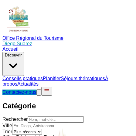
Office Régional du Tourisme
Diego Suarez
Accueil
Découvrir
Conseils pratiques
Planifier
Séjours thématiques
À
propos
Actualités
Contactez-nous
Catégorie
Rechercher
Ville
Trier